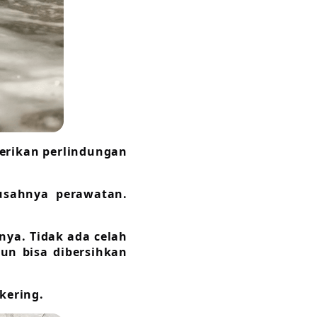
berikan perlindungan
susahnya perawatan.
nya. Tidak ada celah
un bisa dibersihkan
kering.