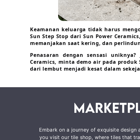
Keamanan keluarga tidak harus mengo
Sun Step Stop dari Sun Power Ceramic
memanjakan saat kering, dan perlindu
Penasaran dengan sensasi uniknya
Ceramics, minta demo air pada produk
dari lembut menjadi kesat dalam sekeja
Embark on a journey of exquisite design a
you visit our tile shop, where tiles that 