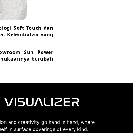
logi Soft Touch dan
ia: Kelembutan yang
howroom Sun Power
ermukaannya berubah
ation and creativity go hand in hand, where
lf in surface coverings of every kind.