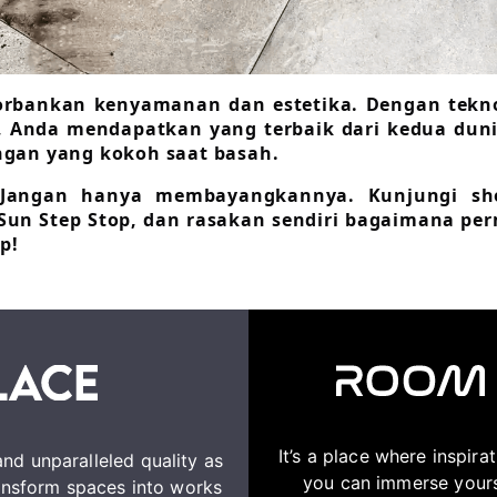
rbankan kenyamanan dan estetika. Dengan tekno
s, Anda mendapatkan yang terbaik dari kedua dun
ngan yang kokoh saat basah.
? Jangan hanya membayangkannya. Kunjungi s
 Sun Step Stop, dan rasakan sendiri bagaimana p
p!
It’s a place where inspir
nd unparalleled quality as
you can immerse yourse
transform spaces into works